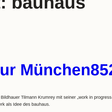
t:
bauhaus
ltur München85
dhauer Tilmann Krumrey mit seiner „work in progress-Ak
rk als Idee des bauhaus.