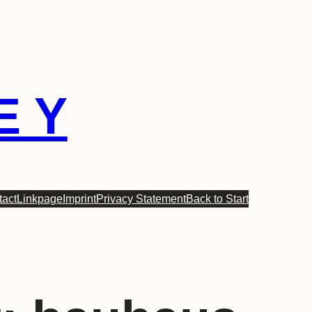
E Y
tact
Linkpage
Imprint
Privacy Statement
Back to Start