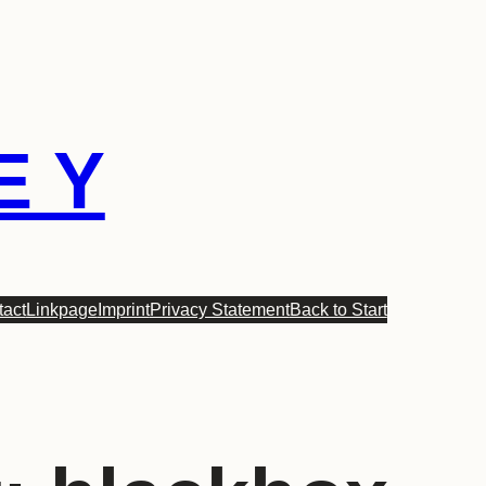
E Y
tact
Linkpage
Imprint
Privacy Statement
Back to Start