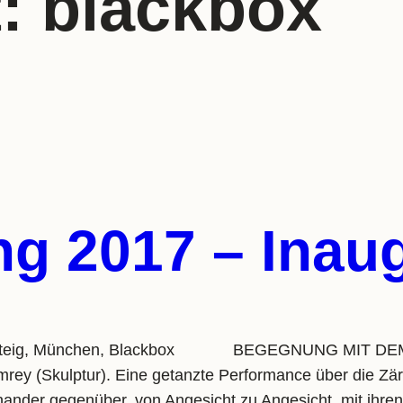
t:
blackbox
ng 2017 – Inau
– Gasteig, München, Blackbox BEGEGNUNG MIT DEM 
mrey (Skulptur). Eine getanzte Performance über die Zär
inander gegenüber, von Angesicht zu Angesicht, mit ihr