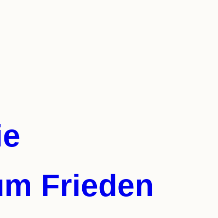
ie
um Frieden