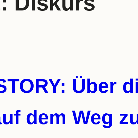
t:
Diskurs
TORY: Über d
auf dem Weg z