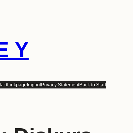
E Y
tact
Linkpage
Imprint
Privacy Statement
Back to Start