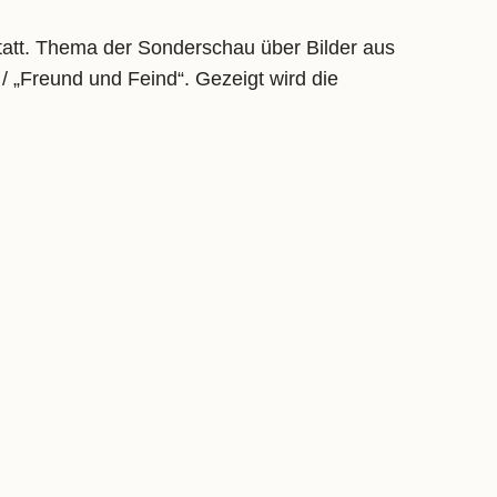
att. Thema der Sonderschau über Bilder aus
 / „Freund und Feind“. Gezeigt wird die
DAM. Exclusively presented for the very first
14, a handful of people can now apply for a