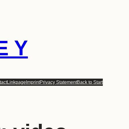
E Y
tact
Linkpage
Imprint
Privacy Statement
Back to Start