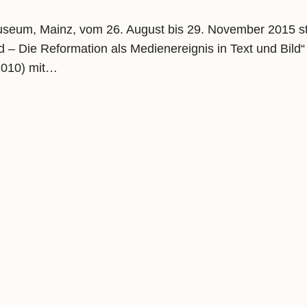
useum, Mainz, vom 26. August bis 29. November 2015 st
d – Die Reformation als Medienereignis in Text und Bild“
2010) mit…
ind revised
eated in a years work his latest life-size sculpture of A
of Munich, Produzentengalerie M45, opening up in May 20