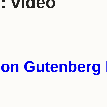
t:
video
tion Gutenber