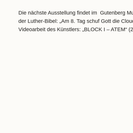
Die nächste Ausstellung findet im Gutenberg M
der Luther-Bibel: „Am 8. Tag schuf Gott die Clou
Videoarbeit des Künstlers: „BLOCK I – ATEM“ (
24/12/2013
ADAM – mank
Referring to the ancestor of mankind, KRUMREY cr
time to a selected audience in a new art space 